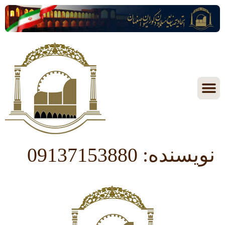
نویسنده:
09137153880