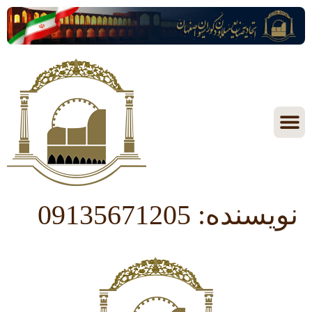
نویسنده:
09135671205