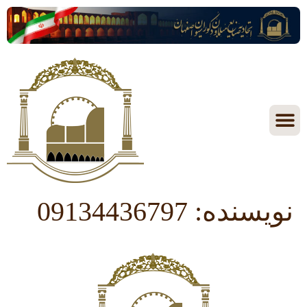
نویسنده:
09134436797