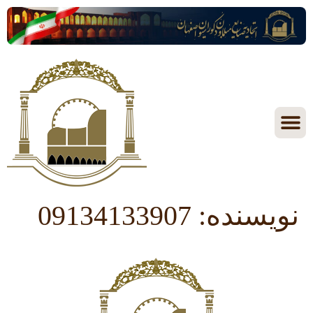
نویسنده:
09134133907