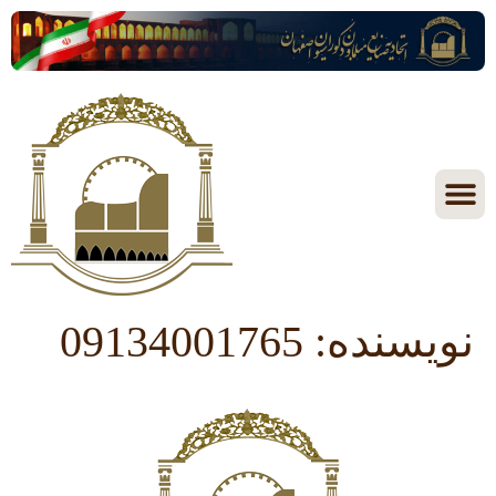
نویسنده:
09134001765