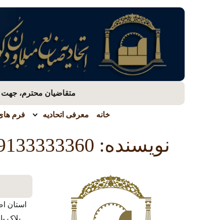
متقاضیان محترم، جهت بر
خانه
معرفی اتحادیه
فرم های 
نویسنده:
9133333360
استان اص
پلاک -ا