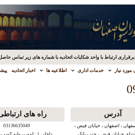
قراری ارتباط با واحد شکایات اتحادیه با شماره های زیر تماس حاصل
مورد نیاز
خدمات اداری
اطلاعیه ها
اخبار اتحادیه
پیشن
0
آدرس
راه های ارتباطی
فهان ، اصفهان ، خیابان فیض ،
03136635049
بتدای خیابان فیض ، جنب بانک
داخلی 1 : امورپروانه کسب و بازرسی