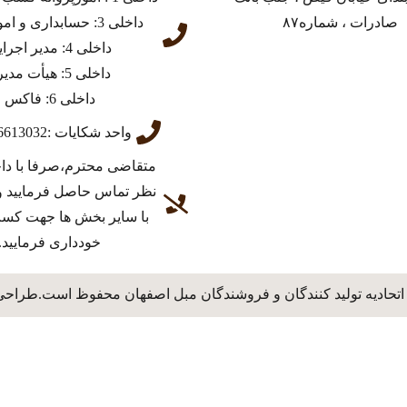
صادرات ، شماره۸۷
داخلی 3: حسابداری و امور مالی
داخلی 4: مدیر اجرایی
داخلی 5: هیأت مدیره
داخلی 6: فاکس
واحد شکایات :03136613032
متقاضی محترم،صرفا با دا
نظر تماس حاصل فرمایید و
با سایر بخش ها جهت کس
خودداری فرمایید.
اتحادیه تولید کنندگان و فروشندگان مبل اصفهان محفوظ است.طراحی