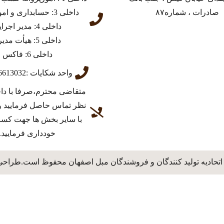
صادرات ، شماره۸۷
داخلی 3: حسابداری و امور مالی
داخلی 4: مدیر اجرایی
داخلی 5: هیأت مدیره
داخلی 6: فاکس
واحد شکایات :03136613032
متقاضی محترم،صرفا با دا
نظر تماس حاصل فرمایید و
با سایر بخش ها جهت کس
خودداری فرمایید.
اتحادیه تولید کنندگان و فروشندگان مبل اصفهان محفوظ است.طراحی