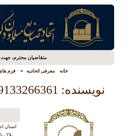
متقاضیان محترم، جهت بر
خانه
معرفی اتحادیه
فرم های 
نویسنده:
9133266361
استان اص
پلاک -ا