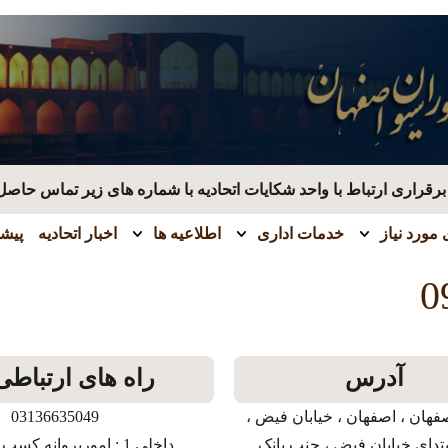
قراری ارتباط با واحد شکایات اتحادیه با شماره های زیر تماس حاصل
مورد نیاز
خدمات اداری
اطلاعیه ها
اخبار اتحادیه
پیشن
0
آدرس
راه های ارتباطی
فهان ، اصفهان ، خیابان فیض ،
03136635049
بتدای خیابان فیض ، جنب بانک
داخلی 1 : امورپروانه کسب و بازرسی