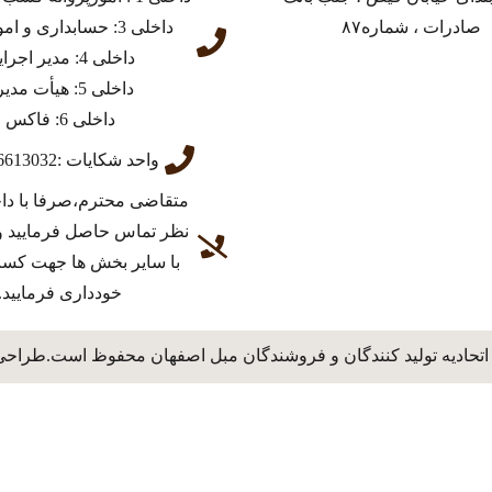
صادرات ، شماره۸۷
داخلی 3: حسابداری و امور مالی
داخلی 4: مدیر اجرایی
داخلی 5: هیأت مدیره
داخلی 6: فاکس
واحد شکایات :03136613032
متقاضی محترم،صرفا با دا
نظر تماس حاصل فرمایید و
با سایر بخش ها جهت کس
خودداری فرمایید.
اتحادیه تولید کنندگان و فروشندگان مبل اصفهان محفوظ است.طراحی