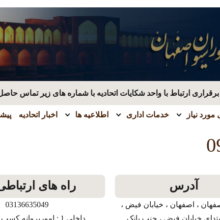
قراری ارتباط با واحد شکایات اتحادیه با شماره های زیر تماس حاصل
مورد نیاز
خدمات اداری
اطلاعیه ها
اخبار اتحادیه
پیشن
0
آدرس
راه های ارتباطی
فهان ، اصفهان ، خیابان فیض ،
03136635049
بتدای خیابان فیض ، جنب بانک
داخلی 1 : امورپروانه کسب و بازرسی