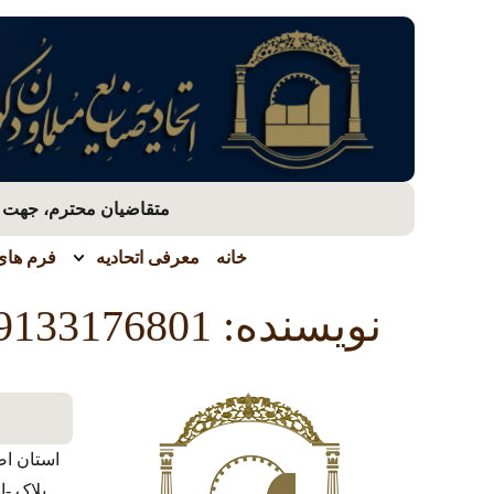
متقاضیان محترم، جهت بر
خانه
معرفی اتحادیه
فرم های 
نویسنده:
9133176801
استان اص
پلاک -ا