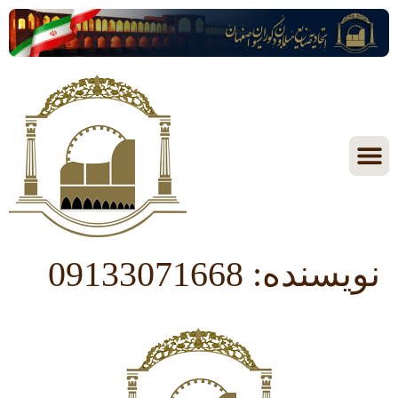
نویسنده:
09133071668