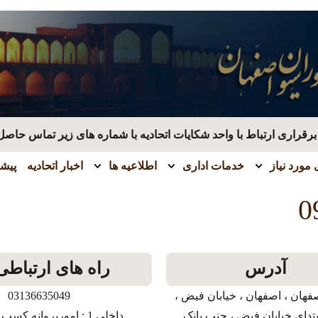
قراری ارتباط با واحد شکایات اتحادیه با شماره های زیر تماس حاصل
مورد نیاز
خدمات اداری
اطلاعیه ها
اخبار اتحادیه
پیشن
0
آدرس
راه های ارتباطی
فهان ، اصفهان ، خیابان فیض ،
03136635049
بتدای خیابان فیض ، جنب بانک
داخلی 1 : امورپروانه کسب و بازرسی