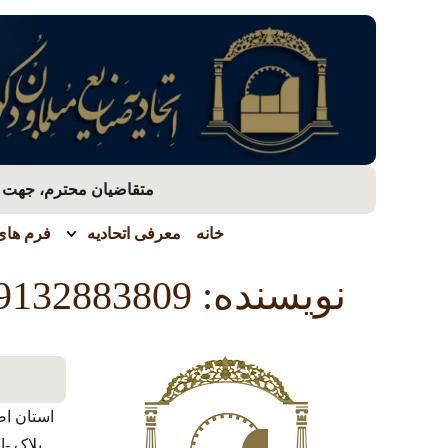
متقاضیان محترم، جهت بر
خانه
معرفی اتحادیه
فرم های 
نویسنده:
9132883809
استان اص
پلاک -ا