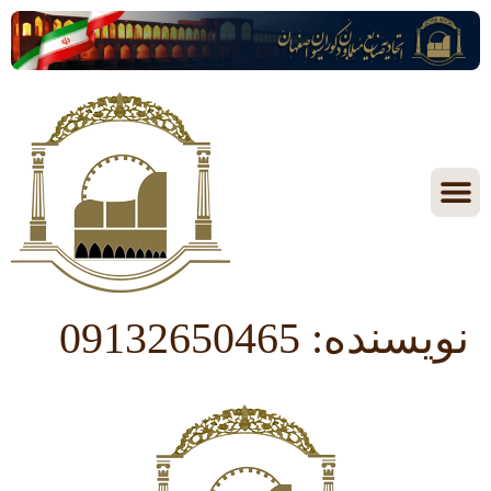
نویسنده:
09132650465