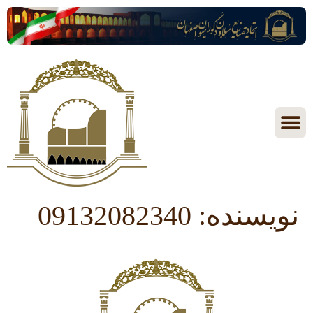
نویسنده:
09132082340