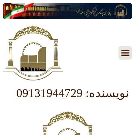
نویسنده:
09131944729