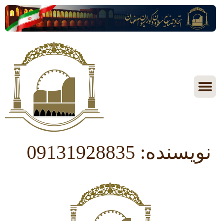
نویسنده:
09131928835