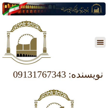
نویسنده:
09131767343