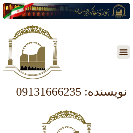
نویسنده:
09131666235