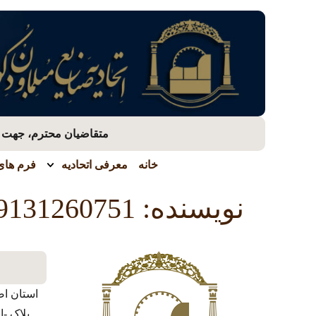
متقاضیان محترم، جهت بر
خانه
معرفی اتحادیه
فرم های 
نویسنده:
9131260751
استان اص
پلاک -ا