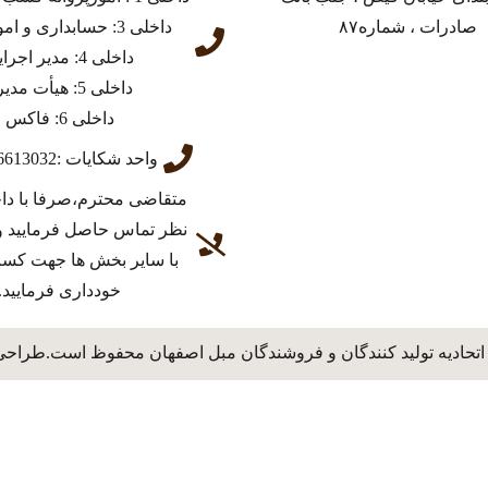
صادرات ، شماره۸۷
داخلی 3: حسابداری و امور مالی
داخلی 4: مدیر اجرایی
داخلی 5: هیأت مدیره
داخلی 6: فاکس
واحد شکایات :03136613032
متقاضی محترم،صرفا با دا
نظر تماس حاصل فرمایید و
با سایر بخش ها جهت کس
خودداری فرمایید.
اتحادیه تولید کنندگان و فروشندگان مبل اصفهان محفوظ است.طراحی