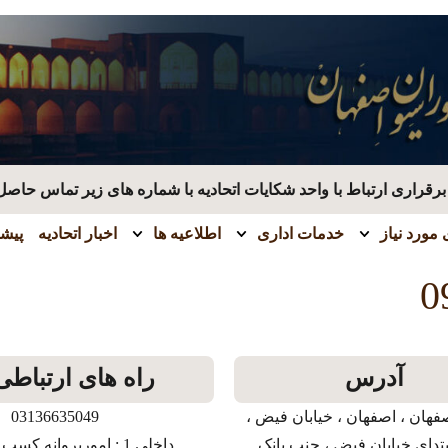
قراری ارتباط با واحد شکایات اتحادیه با شماره های زیر تماس حاصل
مورد نیاز
خدمات اداری
اطلاعیه ها
اخبار اتحادیه
پیشن
0
آدرس
راه های ارتباطی
فهان ، اصفهان ، خیابان فیض ،
03136635049
بتدای خیابان فیض ، جنب بانک
داخلی 1 : امورپروانه کسب و بازرسی