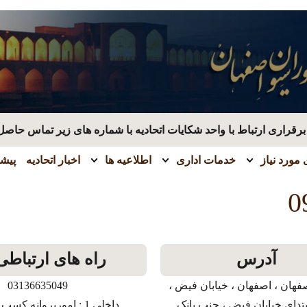
قراری ارتباط با واحد شکایات اتحادیه با شماره های زیر تماس حاصل
مورد نیاز
خدمات اداری
اطلاعیه ها
اخبار اتحادیه
پیشن
0
آدرس
راه های ارتباطی
فهان ، اصفهان ، خیابان فیض ،
03136635049
بتدای خیابان فیض ، جنب بانک
داخلی 1 : امورپروانه کسب و بازرسی