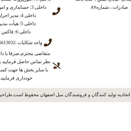
صادرات ، شماره۸۷
داخلی 3: حسابداری و امور مالی
داخلی 4: مدیر اجرایی
داخلی 5: هیأت مدیره
داخلی 6: فاکس
واحد شکایات :03136613032
متقاضی محترم،صرفا با دا
نظر تماس حاصل فرمایید و
با سایر بخش ها جهت کس
خودداری فرمایید.
اتحادیه تولید کنندگان و فروشندگان مبل اصفهان محفوظ است.طراحی