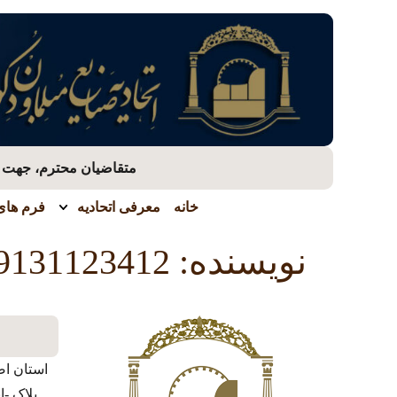
متقاضیان محترم، جهت بر
خانه
معرفی اتحادیه
فرم های 
نویسنده:
9131123412
استان اص
پلاک -ا