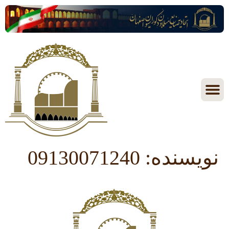
نویسنده:
09130071240