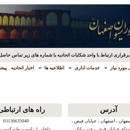
قراری ارتباط با واحد شکایات اتحادیه با شماره های زیر تماس حاصل
مورد نیاز
خدمات اداری
اطلاعیه ها
اخبار اتحادیه
پیشن
آدرس
راه های ارتباطی
فهان ، اصفهان ، خیابان فیض ،
03136635049
بتدای خیابان فیض ، جنب بانک
داخلی 1 : امورپروانه کسب و بازرسی