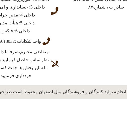
صادرات ، شماره۸۷
داخلی 3: حسابداری و امور مالی
داخلی 4: مدیر اجرایی
داخلی 5: هیأت مدیره
داخلی 6: فاکس
واحد شکایات :03136613032
متقاضی محترم،صرفا با دا
نظر تماس حاصل فرمایید و
با سایر بخش ها جهت کس
خودداری فرمایید.
اتحادیه تولید کنندگان و فروشندگان مبل اصفهان محفوظ است.طراحی