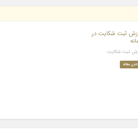
زش ثبت شکایت در
انه
زش ثبت شکایت
ندن مقاله